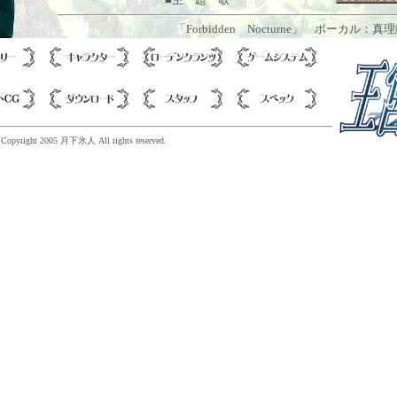
「Forbidden Nocturne」 ボーカル：真
. Copyright 2005 月下氷人 All rights reserved.