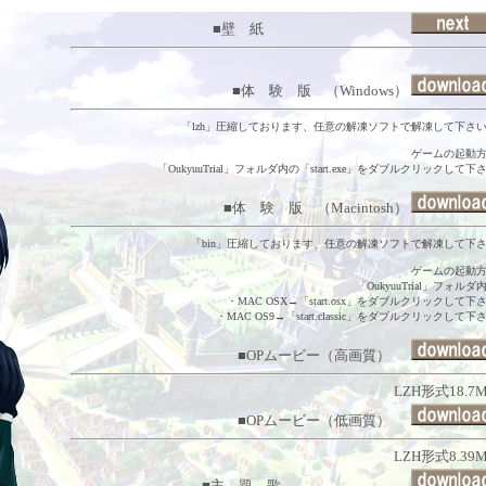
■壁 紙
■体 験 版 （Windows）
「lzh」圧縮しております、任意の解凍ソフトで解凍して下さ
ゲームの起動方
「OukyuuTrial」フォルダ内の「start.exe」をダブルクリックして下
■体 験 版 （Macintosh）
「bin」圧縮しております、任意の解凍ソフトで解凍して下
ゲームの起動方
「OukyuuTrial」フォルダ
・MAC OSX→「start.osx」をダブルクリックして下
・MAC OS9→「start.classic」をダブルクリックして下
■OPムービー（高画質）
LZH形式18.7
■OPムービー（低画質）
LZH形式8.39
■主 題 歌