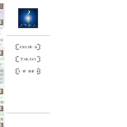
い。
法
さい
さい
法
内の
さい
さい
MB
MB